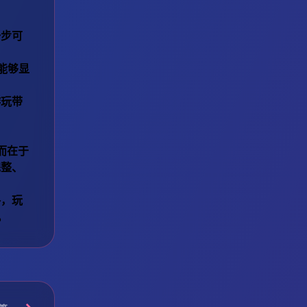
一步可
能够显
游玩带
而在于
完整、
路，玩
。