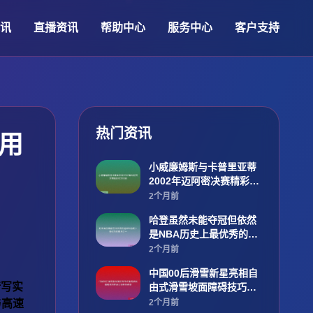
视讯
直播资讯
帮助中心
服务中心
客户支持
热门资讯
用
小威廉姆斯与卡普里亚蒂
2002年迈阿密决赛精彩对
决回顾
2个月前
哈登虽然未能夺冠但依然
是NBA历史上最优秀的球
员之一
2个月前
中国00后滑雪新星亮相自
凭借写实
由式滑雪坡面障碍技巧赛
场引领未来希望
与高速
2个月前