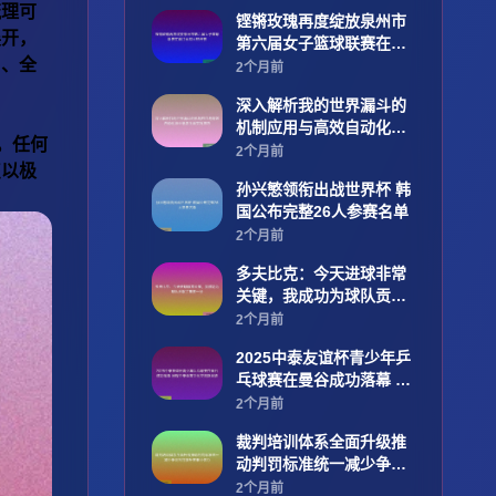
梳理可
铿锵玫瑰再度绽放泉州市
展开，
第六届女子篮球联赛在晋
用、全
江永和火热开赛
2个月前
深入解析我的世界漏斗的
机制应用与高效自动化设
。任何
计思路全面实践技巧
2个月前
点以极
孙兴慜领衔出战世界杯 韩
国公布完整26人参赛名单
2个月前
多夫比克：今天进球非常
关键，我成功为球队贡献
了重要一分
2个月前
2025中泰友谊杯青少年乒
乓球赛在曼谷成功落幕 展
现中泰体育文化交流新风
2个月前
貌
裁判培训体系全面升级推
动判罚标准统一减少争议
判罚提升赛事公信力
2个月前