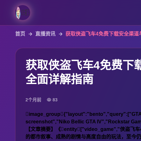
首页
直播资讯
获取侠盗飞车4免费下载安全渠道
获取侠盗飞车4免费下
全面详解指南
2个月前
83
image_group{"layout":"bento","query":["GTA I
screenshot","Niko Bellic GTA IV","Rockstar Ga
【文章摘要】《entity["video_game","侠盗飞车4"
的都市叙事、成熟的剧情与高度自由的玩法，至今仍