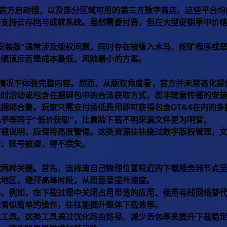
star官方启动器，以及部分区域可用的第三方数字商店。这些平台
并支持云存档与成就系统。虽然需要付费，但在大型促销季中价
免安装版”通常涉及版权问题，同时存在被植入木马、挖矿程序或
法渠道反而是成本最低、风险最小的方案。
费的情况下体验完整内容。然而，从版权角度看，官方并未常态化提
限时活动或包含在捆绑包中的合法获取方式，而非随意传播的安
捆绑合集，玩家只需支付极低费用即可获得包含GTA4在内的多
几乎等同于“低价获取”，比冒险下载不明来源文件更为明智。
下载说明，应保持高度警惕。这类资源往往绕过数字版权管理，
击、账号被盗，得不偿失。
载同样关键。首先，选择离自己物理位置较近的下载服务器节点
载地区，避开高峰时段，从而显著提升速度。
善。例如，在下载过程中关闭占用带宽的应用、使用有线网络替
些看似简单的操作，往往能提升整体下载效率。
速工具。这类工具通过优化路由路径、减少丢包率来提升下载稳