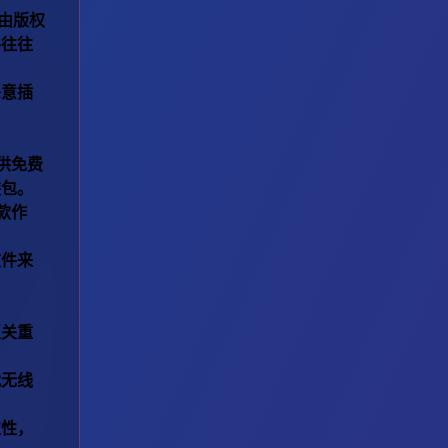
均由版权
格往往
恶意插
供免费
装包。
款作
文件来
至关重
代无线
定性，